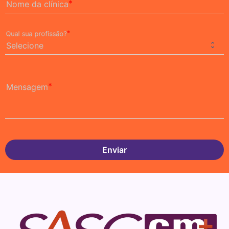
Nome da clínica
Qual sua profissão?
Mensagem
Enviar
FORMCRAFT - WORDPRESS FORM BUILDER