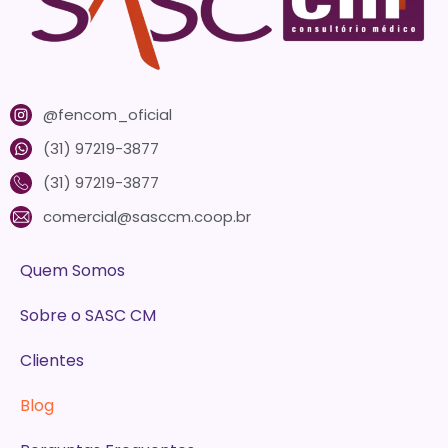
@fencom_oficial
(31) 97219-3877
(31) 97219-3877
comercial@sasccm.coop.br
Quem Somos
Sobre o SASC CM
Clientes
Blog