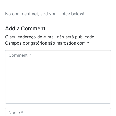
No comment yet, add your voice below!
Add a Comment
O seu endereço de e-mail não será publicado.
Campos obrigatórios são marcados com
*
C
o
m
m
e
n
t
*
N