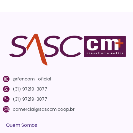
@fencom_oficial
(31) 97219-3877
(31) 97219-3877
comercial@sasccm.coop.br
Quem Somos