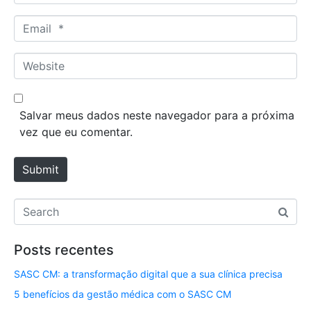
a
m
E
e
m
*
a
W
i
e
l
b
*
s
Salvar meus dados neste navegador para a próxima
i
vez que eu comentar.
t
e
Submit
Posts recentes
SASC CM: a transformação digital que a sua clínica precisa
5 benefícios da gestão médica com o SASC CM